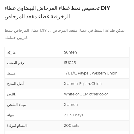
تخصيص نمط غطاء المرحاض البيضاوي غطاء DIY
الزخرفية غطاء مقعد المرحاض
غطاء المرحاض بنمط DIY ، يمكن طباعة النمط في غطاء مقعد المرحاض ،
لتزيين حمامك.
Sunten
ماركة:
SU045
رقم الصنف.:
T/T, L/C, Paypal , Western Union
قسط:
Xiamen, Fujian, China
أصل المنتج:
White or OEM other color
اللون:
Xiamen
ميناء الشحن:
23-30 days
مهلة:
200 sets
النظام (موك):