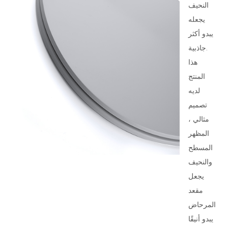
النحيف
يجعله
يبدو أكثر
جاذبية.
هذا
المنتج
لديه
تصميم
مثالي ،
المظهر
المسطح
والنحيف
يجعل
مقعد
المرحاض
يبدو أنيقًا