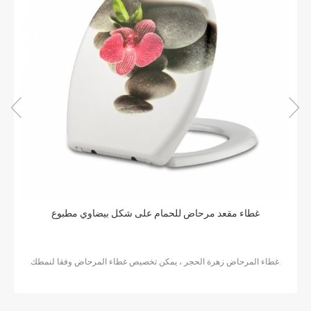
صديقة للبيئة غطاء مقعد UF مقعد المرحاض الأبيض للحمام
colorful toilet seat, decro your life.