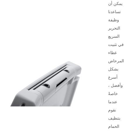
يمكن أن
تساعدنا
وظيفة
التحرير
السريع
في تثبيت
غطاء
المرحاض
بشكل
أسرع
وأفضل ،
خاصةً
عندما
نقوم
بتنظيف
الحمام