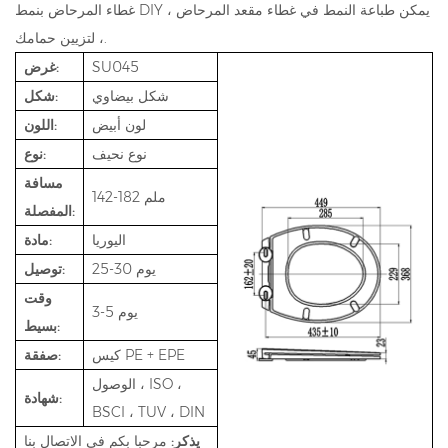
غطاء المرحاض بنمط DIY ، يمكن طباعة النمط في غطاء مقعد المرحاض
، لتزيين حمامك.
SU045
غرض:
شكل بيضاوي
شكل:
لون أبيض
اللون:
نوع نحيف
نوع:
مسافة
142-182 ملم
المفصلة:
اليوريا
مادة:
25-30 يوم
توصيل:
وقت
3-5 يوم
بسيط:
كيس PE + EPE
صفقة:
الوصول ، ISO ،
شهادة:
BSCI ، TUV ، DIN
يذكر:
مرحبا بكم في الاتصال بنا