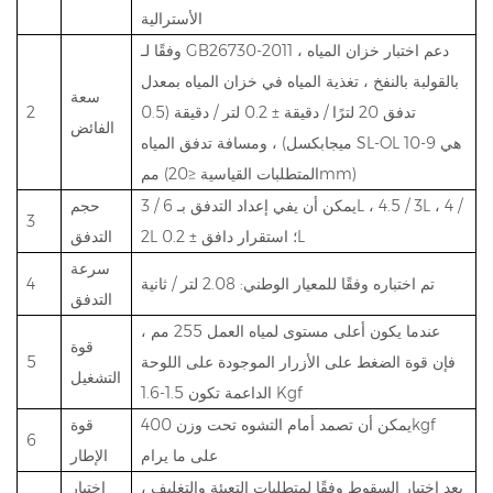
الأسترالية
وفقًا لـ GB26730-2011 ، دعم اختبار خزان المياه
بالقولبة بالنفخ ، تغذية المياه في خزان المياه بمعدل
سعة
تدفق 20 لترًا / دقيقة ± 0.2 لتر / دقيقة (0.5
2
الفائض
ميجابكسل) ، ومسافة تدفق المياه SL-OL هي 9-10
مم (المتطلبات القياسية ≤20mm)
يمكن أن يفي إعداد التدفق بـ 6 / 3L ، 4.5 / 3L ، 4 /
حجم
3
2L ؛ استقرار دافق ± 0.2L
التدفق
سرعة
تم اختباره وفقًا للمعيار الوطني: 2.08 لتر / ثانية
4
التدفق
عندما يكون أعلى مستوى لمياه العمل 255 مم ،
قوة
فإن قوة الضغط على الأزرار الموجودة على اللوحة
5
التشغيل
الداعمة تكون 1.5-1.6 Kgf
يمكن أن تصمد أمام التشوه تحت وزن 400kgf
قوة
6
على ما يرام
الإطار
بعد اختبار السقوط وفقًا لمتطلبات التعبئة والتغليف ،
اختبار