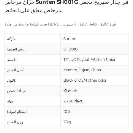
خزان مرحاض Sunten SH001G في جدار صهريج مخفي
لمرحاض معلق على الحائط
صب قطعة واحدة من مادة HDPE ، قوة عالية ، كثافة عالية ، لا تسرب.
Sunten
ماركة:
SH001G
رقم الصنف.:
T/T, L/C, Paypal , Western Union
قسط:
Xiamen, Fujian, China
أصل المنتج:
Black or OEM other color
اللون:
Xiamen
ميناء الشحن:
25-30 days
مهلة:
100
النظام (موك):
17kg
وزن المنتج: