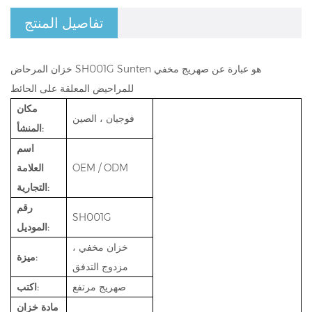
تفاصيل المنتج
خزان المرحاض SH001G Sunten هو عبارة عن صهريج مخفي
للمراحيض المعلقة على الحائط
مكان
فوجيان ، الصين
المنشأ:
اسم
OEM / ODM
العلامة
التجارية:
رقم
SH001G
الموديل:
خزان مخفي ،
ميزة:
مزدوج التدفق
صهريج مرتفع
اكتب:
مادة خزان