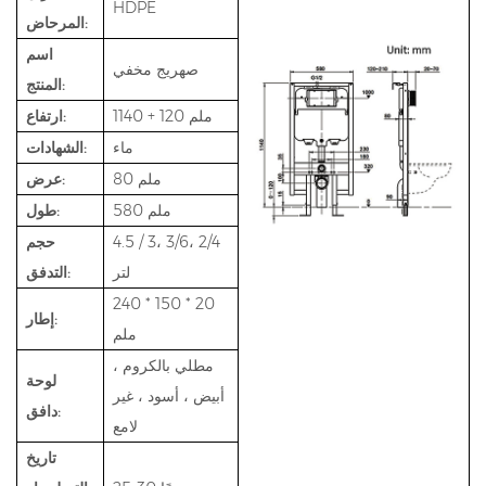
HDPE
المرحاض:
اسم
صهريج مخفي
المنتج:
1140 + 120 ملم
ارتفاع:
ماء
الشهادات:
80 ملم
عرض:
580 ملم
طول:
4.5 / 3، 3/6، 2/4
حجم
لتر
التدفق:
240 * 150 * 20
إطار:
ملم
مطلي بالكروم ،
لوحة
أبيض ، أسود ، غير
دافق:
لامع
تاريخ