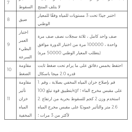
7
لا يتلف المنتج
السقوط
اختبر جيدًا تحت 3 مستويات للمياه وفقًا للمعيار
ضيق
8
الوطني
اختبار
صف واحد كامل ، ثلاثة سجلات نصف صف مرة
العمر
واحدة ، 100000 مرة من اختبار الدورة موافق
9
البطيء
(يتطلب المعيار الوطني 50000 مرة)
السرعة
احتفظ بخمس دقائق على ما يرام تحت ضغط ثابت
مقاومة
10
قدره 2.0 ميجا باسكال
الضغط
1. قم بإصلاح خزان المياه المخفي بصلابة ، وقم
مقاومة
بتطبيق قوة تبلغ 100kgf على مقبس مخرج الماء ؛
تأثير
2. استخدم وزن 2 كجم للسقوط بحرية من ارتفاع
خزان
11
2.6 متر والتأثير عموديًا على مقبس مخرج المياه
المياه
لأكثر من 3 مرات ؛
المخفية