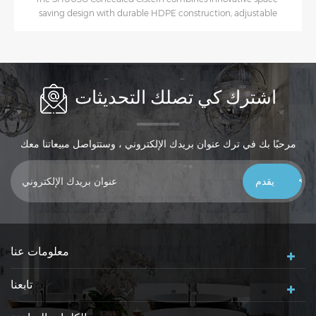
saving design with durable HDPE construction, adjustable
height features, and a robust 400kg load-bearing capacity for
modern bathrooms.
اشترك كي تصلك التحديثات
مرحبًا بك في ترك عنوان بريدك الإلكتروني ، وستتواصل مبيعاتنا معك
خلال 24 ساعة ، شكرًا لك!
معلومات عنا
تابعنا