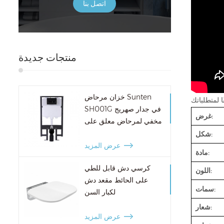
اتصل بنا
منتجات جديدة
خزان مرحاض Sunten
SH001G في جدار صهريج
غرض:
مخفي لمرحاض معلق على
الحائط
شكل:
عرض المزيد
مادة:
كرسي دش قابل للطي
اللون:
على الحائط مقعد دش
سمات:
لكبار السن
شعار:
عرض المزيد