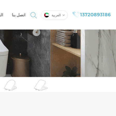
13720893186
اتصل بنا
ال
العربية