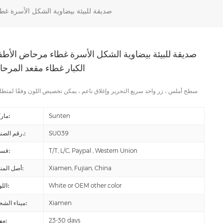
صديقة للبيئة بيضاوية الشكل الأسرة غط
صديقة للبيئة بيضاوية الشكل الأسرة غطاء مرحاض الأطف
الكبار غطاء مقعد المرح
سطح أملس ، زر واحد سريع التحرير وإغلاق ناعم ، يمكن تخصيص اللون وفقًا لمتطلباتك.
Sunten
ماركة:
SU039
رقم الصنف.:
T/T, L/C, Paypal , Western Union
قسط:
Xiamen, Fujian, China
أصل المنتج:
White or OEM other color
اللون:
Xiamen
ميناء الشحن:
23-30 days
مهلة: