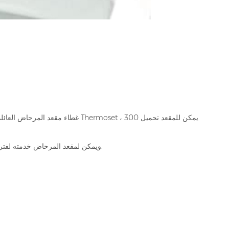
غطاء مقعد المرحاض العائلي مصنوع من مادة oset
ويمكن لمقعد المرحاض خدمته لفترة طويلة من أجلك.