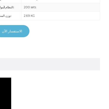
200 sets
النظام (موك):
2.69 KG
وزن المنتج:
الاستفسار الآن