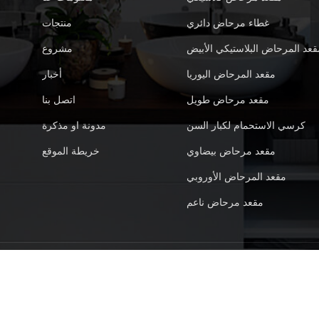
غطاء مرحاض دائري
منتجات
قعد المرحاض البلاستيكي الأبيض
مشروع
مقعد المرحاض اليوريا
أخبار
مقعد مرحاض طويل
اتصل بنا
كرسي الاستحمام لكبار السن
مدونة او مذكرة
مقعد مرحاض بيضاوي
خريطة الموقع
مقعد المرحاض الأوروبي
مقعد مرحاض ناعم
اصة
|
XML
Xiamen Sunten Sanitary Ware Industry Co.,Ltd. كل الحقوق محفوظة. |
شبكة IPv6 مدعومة
IPv6