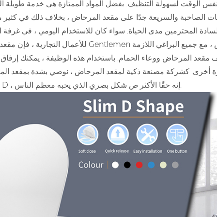
فس الوقت لسهولة التنظيف. بفضل المواد الممتازة هي خدمة طويلة الع
ات الصاخبة والسريعة جدًا على مقعد المرحاض ، بخلاف ذلك في كثير م
لسادة المحترمين مدى الحياة. سواء كان للاستخدام اليومي ، في غرفة 
للأعمال التجارية ، فإن مقعد المرحاض Gentlemen يناسب بسهولة أي وعاء مرحاض. مع تضمين مقعد ا
 مقعد المرحاض ووعاء الحمام. باستخدام هذه الوظيفة ، يمكنك إرفا
رة أخرى. كشركة مصنعة ذكية لمقعد المرحاض ، نوصي بشدة بمقعد الم
شكل بصري الذي يحبه معظم الناس.
على شكل D ، إنه حقًا الأكثر ص