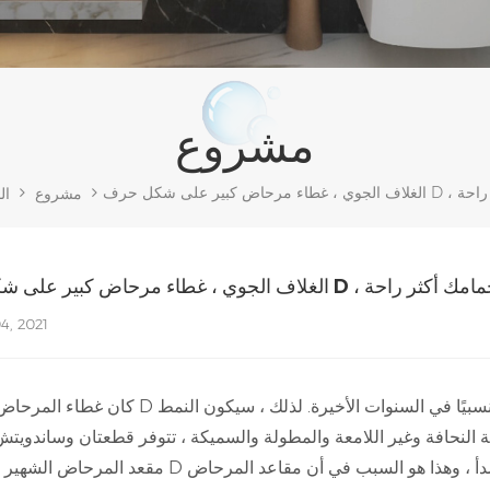
مشروع
مامك أكثر راحة
مشروع
ال
رحاض كبير على شكل حرف D ، اجعل حمامك أكثر راحة
4, 2021
كان غطاء المرحاض من النوع D شائعًا نسبيًا في السنوات الأخيرة. لذلك ، سيكون النمط D أ
مقعد المرحاض الشهير على شكل D مصنوع من البلاستيك المتين عالي الجودة والفولاذ المقاوم للص