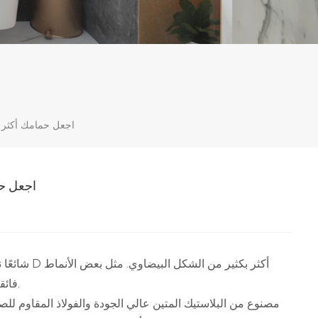
الغلاف الجوي ، غطاء مرحاض كبير على شكل حرف D ، اجعل ح
الغلاف الجوي ، غطاء م
فائقة النحافة وغير اللامعة والمطولة والسميكة ، تتوفر قطعتان وساندويتش وملفوفة.