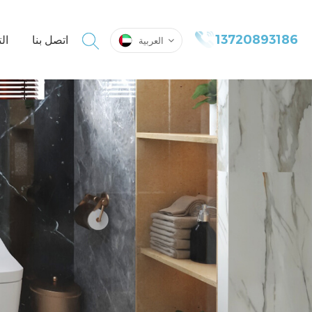
13720893186
اتصل بنا
ال
العربية