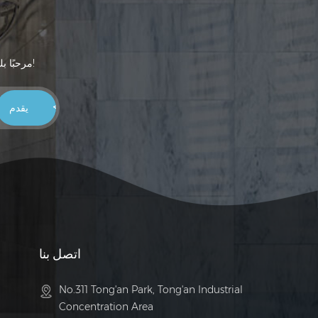
مرحبًا بك في ترك عنوان بريدك الإلكتروني ، وستتواصل مبيعاتنا معك خلال 24 ساعة ، شكرًا لك!
اتصل بنا
No.311 Tong'an Park, Tong'an Industrial
Concentration Area