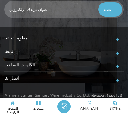
خلال 24 ساعة ، شكرًا لك!
معلومات عنا
تابعنا
الكلمات الساخنة
اتصل بنا
Xiamen Sunten Sanitary Ware Industry Co.,Ltd. كل الحقوق محفوظة.
سياسة خاصة
|
XML
|
SKYPE
WHATSAPP
منتجات
الصفحة
شبكة IPv6 مدعومة
IPv6
الرئيسية