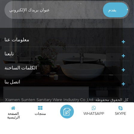
خلال 24 ساعة ، شكرًا لك!
معلومات عنا
تابعنا
الكلمات الساخنة
اتصل بنا
Xiamen Sunten Sanitary Ware Industry Co.,Ltd. كل الحقوق محفوظة.
سياسة خاصة
|
XML
|
SKYPE
WHATSAPP
منتجات
الصفحة
شبكة IPv6 مدعومة
IPv6
الرئيسية