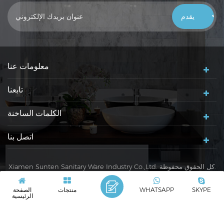
خلال 24 ساعة ، شكرًا لك!
معلومات عنا
تابعنا
الكلمات الساخنة
اتصل بنا
Xiamen Sunten Sanitary Ware Industry Co.,Ltd. كل الحقوق محفوظة.
سياسة خاصة
|
XML
|
SKYPE
WHATSAPP
منتجات
الصفحة
شبكة IPv6 مدعومة
IPv6
الرئيسية